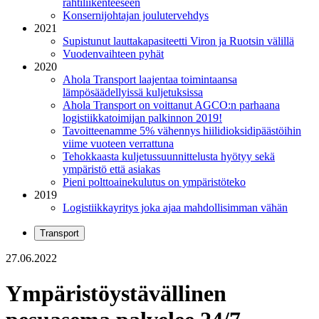
rahtiliikenteeseen
Konsernijohtajan joulutervehdys
2021
Supistunut lauttakapasiteetti Viron ja Ruotsin välillä
Vuodenvaihteen pyhät
2020
Ahola Transport laajentaa toimintaansa
lämpösäädellyissä kuljetuksissa
Ahola Transport on voittanut AGCO:n parhaana
logistiikkatoimijan palkinnon 2019!
Tavoitteenamme 5% vähennys hiilidioksidipäästöihin
viime vuoteen verrattuna
Tehokkaasta kuljetussuunnittelusta hyötyy sekä
ympäristö että asiakas
Pieni polttoainekulutus on ympäristöteko
2019
Logistiikkayritys joka ajaa mahdollisimman vähän
Transport
27.06.2022
Ympäristöystävällinen