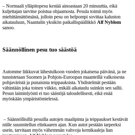
– Normaali ylläpitopesu kestää ainoastaan 20 minuuttia, eikä
kuljettajan tarvitse poistua ohjaamosta. Pesula toimii myös
miehittämättömänä, jolloin pesu on helpompi sovittaa kaluston
aikatauluun, Naantalin yksikön paikallispäällikkö
Alf Nyblom
sanoo.
Säännöllinen pesu tuo säästöä
Automme liikkuvat lähestulkoon vuoden jokaisena päivänä, ja ne
tunnistetaan Suomen ja Pohjois-Euroopan maanteillä valkoisesta
pohjaväristä ja punaisista teippauksista. Yhdistelmät pestään
vähintään joka toinen viikko, mikäli aikataulu suinkin sen sallii.
Pesun laiminlyönti ei tuo säästöjä taloudellisesti, eikä enää
myöskään ympäristömielessä.
­ – Säännöllisillä pesuilla autojen maalipinta ja teippaukset kestävät
niille suunnitellun elinkaaren ajan. Kun autot pestään tarpeeksi
usein, tarvitaan myös vähemmän vahvoja kemikaaleja lian