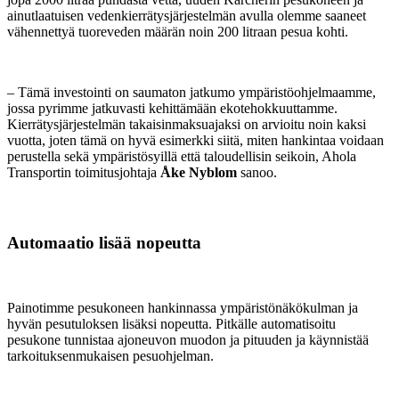
ainutlaatuisen vedenkierrätysjärjestelmän avulla olemme saaneet
vähennettyä tuoreveden määrän noin 200 litraan pesua kohti.
– Tämä investointi on saumaton jatkumo ympäristöohjelmaamme,
jossa pyrimme jatkuvasti kehittämään ekotehokkuuttamme.
Kierrätysjärjestelmän takaisinmaksuajaksi on arvioitu noin kaksi
vuotta, joten tämä on hyvä esimerkki siitä, miten hankintaa voidaan
perustella sekä ympäristösyillä että taloudellisin seikoin, Ahola
Transportin toimitusjohtaja
Åke Nyblom
sanoo.
Automaatio lisää nopeutta
Painotimme pesukoneen hankinnassa ympäristönäkökulman ja
hyvän pesutuloksen lisäksi nopeutta. Pitkälle automatisoitu
pesukone tunnistaa ajoneuvon muodon ja pituuden ja käynnistää
tarkoituksenmukaisen pesuohjelman.