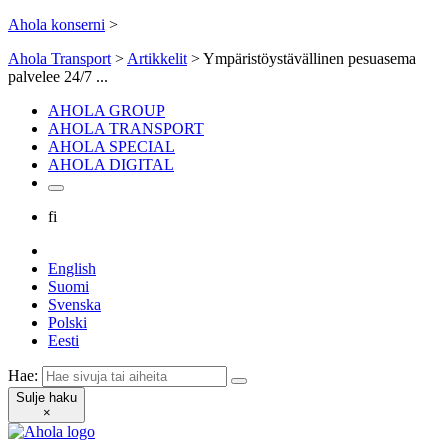
Ahola konserni
>
Ahola Transport
>
Artikkelit
>
Ympäristöystävällinen pesuasema
palvelee 24/7 ...
AHOLA GROUP
AHOLA TRANSPORT
AHOLA SPECIAL
AHOLA DIGITAL
fi
English
Suomi
Svenska
Polski
Eesti
Hae:
Sulje haku
×