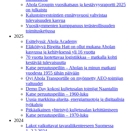
Ahola Groupin vuosikatsaus ja kestävyysraportti 2025
on julkaistu
Kalustoinvestointien ennätysvuosi vahvistaa
tulevaisuuden kasvua
Vuosikymmenten kumppanuus terästeollisuuden
toimitusketjussa
2025
Esittelyssä: Ahola Academy
Eläköityvä Birgitta Hatt on ollut mukana Aholan
kasvussa ja kehityksessä yli 16 vuotta
70 vuotta luotettavaa logistiikkaa – matkalla kohti
kestävää tulevaisuutta
Katse peruutuspeiliin – Aholan ja minun matkani
vuodesta 1955 tähän päivään
Oyj Ahola Transportille on myönnetty AEO-toimijan
valtuudet
Demo Day kokosi kuljetusalan toimijat Naantaliin
Katse peruutuspeiliin – 1960-luku
Uusia markkina-alueita, energiamuotoja ja digitaalisia
työkaluja
Pitkäaikainen yhteistyö kuljetusalan kehittämiseen
Katse peruutuspeiliin – 1970-luku
2024
Lakot vaikuttavat tavaraliikenteeseen Suomessa
1.-2.2.2024