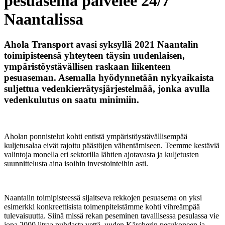
pesuasema palvelee 24/7
Naantalissa
Ahola Transport avasi syksyllä 2021 Naantalin
toimipisteensä yhteyteen täysin uudenlaisen,
ympäristöystävällisen raskaan liikenteen
pesuaseman. Asemalla hyödynnetään nykyaikaista
suljettua vedenkierrätysjärjestelmää, jonka avulla
vedenkulutus on saatu minimiin.
Aholan ponnistelut kohti entistä ympäristöystävällisempää
kuljetusalaa eivät rajoitu päästöjen vähentämiseen. Teemme kestäviä
valintoja monella eri sektorilla lähtien ajotavasta ja kuljetusten
suunnittelusta aina isoihin investointeihin asti.
Naantalin toimipisteessä sijaitseva rekkojen pesuasema on yksi
esimerkki konkreettisista toimenpiteistämme kohti vihreämpää
tulevaisuutta. Siinä missä rekan peseminen tavallisessa pesulassa vie
jopa 2000 litraa puhdasta vettä, uuden Kärcherin pesukoneen ja