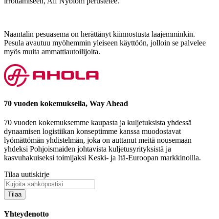
irrottamiseen, Alf Nyblom perustelee.
Naantalin pesuasema on herättänyt kiinnostusta laajemminkin.
Pesula avautuu myöhemmin yleiseen käyttöön, jolloin se palvelee
myös muita ammattiautoilijoita.
70 vuoden kokemuksella, Way Ahead
70 vuoden kokemuksemme kaupasta ja kuljetuksista yhdessä
dynaamisen logistiikan konseptimme kanssa muodostavat
lyömättömän yhdistelmän, joka on auttanut meitä nousemaan
yhdeksi Pohjoismaiden johtavista kuljetusyrityksistä ja
kasvuhakuiseksi toimijaksi Keski- ja Itä-Euroopan markkinoilla.
Tilaa uutiskirje
Tilaa
Yhteydenotto