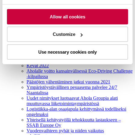
Satamaoperaattorit pääsivät sopimukseen, ja lakot
päättyvät.
Ahola Transport ottaa käyttöön sähköavusteisen
Allow all cookies
eTrailerin ensimmäisenä Suomessa
Kesätervehdys
Vuodenvaihteen pyhät ja niiden vaikutus
rahtiliikenteeseen
Customize
SAK:n lakko vaikuttaa tavaraliikenteeseen
Joulutervehdys
2022
Use necessary cookies only
EU:n tieliikenteen liikkuvuuspaketin täytäntöönpano
tuo mukanaan muutoksia toimialalle
Kevät 2022
Aholalle voitto kansainvälisessä Eco-Driving Challenge
-kilpailussa
Päästöjen vähentäminen jatkui vuonna 2021
Ympäristöystävällinen pesuasema palvelee 24/7
Naantalissa
Uudet nimitykset luotsaavat Ahola Groupia alati
muuttuvassa liiketoimintaympäristössä
Logistiikka-alan osaajapula kehittymässä todelliseksi
ongelmaksi
Yhteisellä kehitystyöllä tehokkuutta lastaukseen –
SSAB Europe Oy
Vuodenvaihteen pyhät ja niiden vaikutus