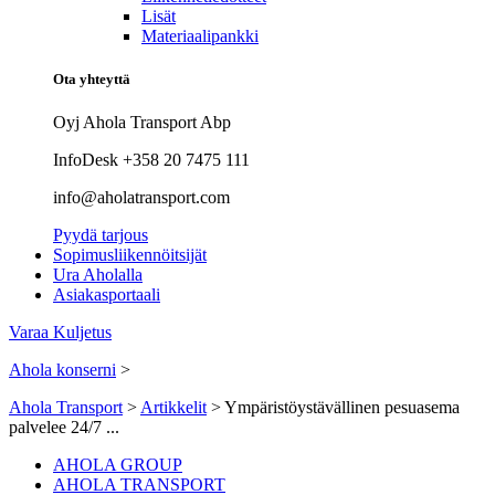
Lisät
Materiaalipankki
Ota yhteyttä
Oyj Ahola Transport Abp
InfoDesk +358 20 7475 111
info@aholatransport.com
Pyydä tarjous
Sopimusliikennöitsijät
Ura Aholalla
Asiakasportaali
Varaa Kuljetus
Ahola konserni
>
Ahola Transport
>
Artikkelit
>
Ympäristöystävällinen pesuasema
palvelee 24/7 ...
AHOLA GROUP
AHOLA TRANSPORT