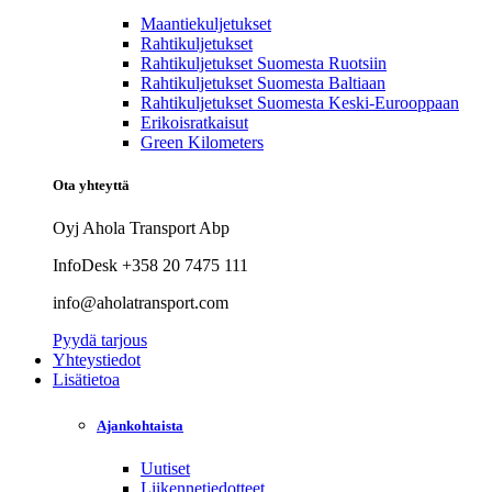
Maantiekuljetukset
Rahtikuljetukset
Rahtikuljetukset Suomesta Ruotsiin
Rahtikuljetukset Suomesta Baltiaan
Rahtikuljetukset Suomesta Keski-Eurooppaan
Erikoisratkaisut
Green Kilometers
Ota yhteyttä
Oyj Ahola Transport Abp
InfoDesk +358 20 7475 111
info@aholatransport.com
Pyydä tarjous
Yhteystiedot
Lisätietoa
Ajankohtaista
Uutiset
Liikennetiedotteet