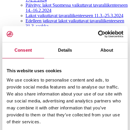
Päivitys: lakot Suomessa vaikuttavat tavaraliikenteeseen
14.-16.2.2024
Lakot vaikuttavat tavaraliikenteeseen 11.3.-25.3.2024
Edelleen jatkuvat lakot vaikuttavat tavaraliikenteeseen
31.3. saakka
Uusilla teknologioilla kohti ympäristöystävällisempiä
kuljetuksia
Ympäristötehokkaita ja turvallisia rahtikuljetuksia
Ahola Transportille ensimmäinen täyssähköinen rekka
Consent
Details
About
rajan ylittävään liikenteeseen
Ahola Transport aloitti ensimmäisenä Suomessa
säännöllisen rajan ylittävän liikenteen täyssähköisellä
yhdistelmällä
This website uses cookies
Hans Ahola 70 vuotta -hyväntekeväisyysseminaari
Suomen vahvimmalla miehellä oli painavaa asiaa
We use cookies to personalise content and ads, to
Kokkolan koululaisille
provide social media features and to analyse our traffic.
2023
We also share information about your use of our site with
Lakot vaikuttavat tavaraliikenteeseen
Ahola Transportin ensimmäinen kansainvälisen rajan
our social media, advertising and analytics partners who
ylittävä sähkökuorma-autokuljetus
may combine it with other information that you’ve
Case Scania
provided to them or that they’ve collected from your use
Aholalle jälleen voitto kansainvälisessä Eco-Driving
Challenge -kilpailussa
of their services.
Kuljetustyöntekijöiden ammattiliitto (AKT) ja