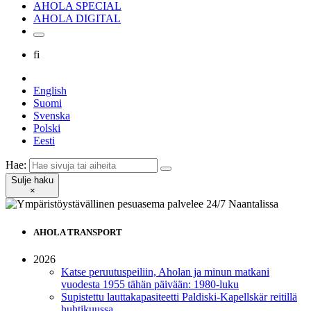
AHOLA SPECIAL
AHOLA DIGITAL
fi
English
Suomi
Svenska
Polski
Eesti
Hae:
Sulje haku
×
AHOLA TRANSPORT
2026
Katse peruutuspeiliin, Aholan ja minun matkani
vuodesta 1955 tähän päivään: 1980-luku
Supistettu lauttakapasiteetti Paldiski-Kapellskär reitillä
huhtikuussa