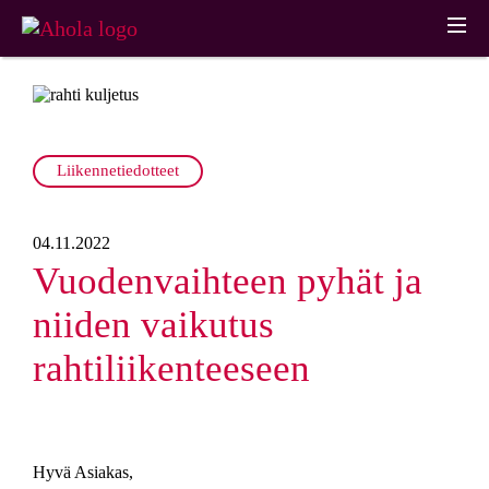
AHOLA
Liikennetiedotteet
Meistä
TRANSPORT
Meistä
PALVELUT
Palvelut
04.11.2022
Maantiekuljetukset
Historiikki
Vuodenvaihteen pyhät ja
Yhteystiedot
Rahtikuljetukset
niiden vaikutus
Vastuullisuus
AJANKOH
Rahtikuljetukset
Lisätietoa
rahtiliikenteeseen
TAISTA
ja ympäristö
Uutiset
Suomesta Ruotsiin
Sopimusliikennöitsijät
Mielikuvia
Liikennetiedotteet
Rahtikuljetukset
logistiikka-
Ura Aholalla
Hyvä Asiakas,