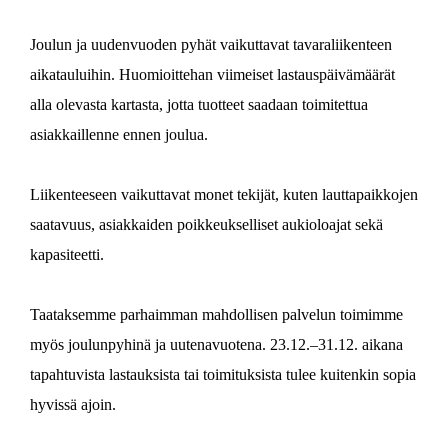
Lisät
Suomesta Baltiaan
alasta
Asiakasportaali
Joulun ja uudenvuoden pyhät vaikuttavat tavaraliikenteen
Materiaalipankki
Rahtikuljetukset
aikatauluihin. Huomioittehan viimeiset lastauspäivämäärät
Varaa Kuljetus
Suomesta Keski-
alla olevasta kartasta, jotta tuotteet saadaan toimitettua
AHOLA GROUP
AHOLA TRANSPORT
asiakkaillenne ennen joulua.
Eurooppaan
AHOLA SPECIAL
AHOLA DIGITAL
Erikoisratkaisut
Liikenteeseen vaikuttavat monet tekijät, kuten lauttapaikkojen
saatavuus, asiakkaiden poikkeukselliset aukioloajat sekä
Green Kilometers
kapasiteetti.
FI
Taataksemme parhaimman mahdollisen palvelun toimimme
myös joulunpyhinä ja uutenavuotena. 23.12.–31.12. aikana
tapahtuvista lastauksista tai toimituksista tulee kuitenkin sopia
hyvissä ajoin.