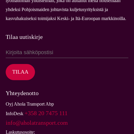
lyömättömän yhdistelmän, joka on auttanut meitä nousemaan
todelliseksi ongelmaksi
Vuodenvaihteen pyhät ja niiden vaikutus
rahtiliikenteeseen
yhdeksi Pohjoismaiden johtavista kuljetusyrityksistä ja
Pieni polttoainekulutus on ympäristöteko
Hans Ahola 70 vuotta -
Yhteisellä kehitystyöllä tehokkuutta
kasvuhakuiseksi toimijaksi Keski- ja Itä-Euroopan markkinoilla.
hyväntekeväisyysseminaari
lastaukseen – SSAB Europe Oy
SAK:n lakko vaikuttaa tavaraliikenteeseen
Tilaa uutiskirje
Suomen vahvimmalla miehellä oli painavaa
Vuodenvaihteen pyhät ja niiden vaikutus
Joulutervehdys
asiaa Kokkolan koululaisille
rahtiliikenteeseen
Konsernijohtajan joulutervehdys
TILAA
Yhteydenotto
Oyj Ahola Transport Abp
+358 20 7475 111
InfoDesk
info@aholatransport.com
Laskutusosoite: