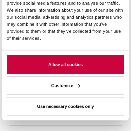
provide social media features and to analyse our traffic.
We also share information about your use of our site with
AHOLA TRANSPORT
our social media, advertising and analytics partners who
may combine it with other information that you’ve
2026
provided to them or that they’ve collected from your use
of their services.
Katse peruutuspeiliin, Aholan ja minun
2025
matkani vuodesta 1955 tähän päivään:
1980-luku
Allow all cookies
Esittelyssä: Ahola Academy
2024
Supistettu lauttakapasiteetti Paldiski-
Kapellskär reitillä huhtikuussa
Customize
Eläköityvä Birgitta Hatt on ollut mukana
Lakot vaikuttavat tavaraliikenteeseen
2023
Aholan kasvussa ja kehityksessä yli 16
Suomessa 1.-2.2.2024
vuotta
Ahola Groupin vuosikatsaus ja
kestävyysraportti 2025 on julkaistu
Use necessary cookies only
Lakot vaikuttavat tavaraliikenteeseen
2022
Päivitys: lakot Suomessa vaikuttavat
70 vuotta luotettavaa logistiikkaa – matkalla
tavaraliikenteeseen 14.-16.2.2024
kohti kestävää tulevaisuutta
Kalustoinvestointien ennätysvuosi vahvistaa
tulevaisuuden kasvua
Ahola Transportin ensimmäinen